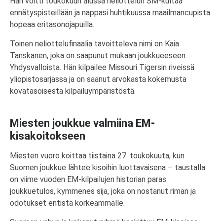
Hän voitti toukokuun alussa neliottelun SM-kultaa
ennätyspisteillään ja nappasi huhtikuussa maailmancupista
hopeaa eritasonojapuilla.
Toinen neliottelufinaalia tavoitteleva nimi on Kaia
Tanskanen, joka on saapunut mukaan joukkueeseen
Yhdysvalloista. Hän kilpailee Missouri Tigersin riveissä
yliopistosarjassa ja on saanut arvokasta kokemusta
kovatasoisesta kilpailuympäristöstä.
Miesten joukkue valmiina EM-
kisakoitokseen
Miesten vuoro koittaa tiistaina 27. toukokuuta, kun
Suomen joukkue lähtee kisoihin luottavaisena – taustalla
on viime vuoden EM-kilpailujen historian paras
joukkuetulos, kymmenes sija, joka on nostanut riman ja
odotukset entistä korkeammalle.