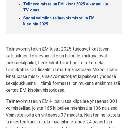
Telinevoimistelun EM-kisat 2025 aikataulu ja
TV-opas
Suomi valmiina telinevoismistelun EM-
kisoihin 2025
Telinevoimistelun EM-kisat 2025 tarjoavat kattavan
katsauksen telinevoimistelun huipulle: mukana ovat
joukkuekilpailut, henkilökohtaiset neliottelut sekä
telinekohtaiset finaalit. Uutuutena nähdään Mixed Team
Final, jossa mies- ja naisvoimistelijat kilpailevat yhdessä
sekajoukkueina – tämä formaatti on mukana ensimmäistä
kertaa EM-kisojen historiassa.
Telinevoimistelun EM-kilpailuissa kilpailee yhteensä 301
voimistelijaa, joista 165 kilpailee miehissä ja 136 naisissa.
Voimistelijoita on yhteensä 37 maasta. Naisten neliottelu-
ja miesten kuusiottelufinaaleihin etenee 24 parasta ja