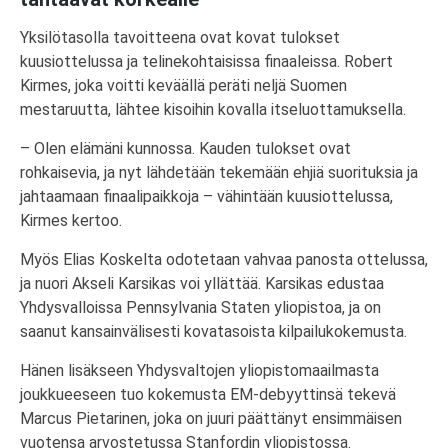
Yksilötasolla tavoitteena ovat kovat tulokset
kuusiottelussa ja telinekohtaisissa finaaleissa. Robert
Kirmes, joka voitti keväällä peräti neljä Suomen
mestaruutta, lähtee kisoihin kovalla itseluottamuksella.
– Olen elämäni kunnossa. Kauden tulokset ovat
rohkaisevia, ja nyt lähdetään tekemään ehjiä suorituksia ja
jahtaamaan finaalipaikkoja – vähintään kuusiottelussa,
Kirmes kertoo.
Myös Elias Koskelta odotetaan vahvaa panosta ottelussa,
ja nuori Akseli Karsikas voi yllättää. Karsikas edustaa
Yhdysvalloissa Pennsylvania Staten yliopistoa, ja on
saanut kansainvälisesti kovatasoista kilpailukokemusta.
Hänen lisäkseen Yhdysvaltojen yliopistomaailmasta
joukkueeseen tuo kokemusta EM-debyyttinsä tekevä
Marcus Pietarinen, joka on juuri päättänyt ensimmäisen
vuotensa arvostetussa Stanfordin yliopistossa.