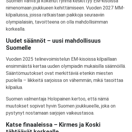
Suomen vahva ja kokenut ryhmä keskittyy EM-kisoissa
nimenomaan joukkueen kehittämiseen. Vuoden 2027 MM-
kilpailuissa, joissa ratkaistaan paikkoja seuraaviin
olympialaisiin, tavoitteena on olla mahdollisimman
korkealla.
Uudet säännöt – uusi mahdollisuus
Suomelle
Vuoden 2025 telinevoimistelun EM-kisoissa kilpaillaan
ensimmäistä kertaa uuden olympiadin mukaisilla säännöillä.
Sääntömuutokset ovat merkittäviä etenkin miesten
puolella – liikkeitä sarjoissa on vähemmän, mikä tasoittaa
kilpailua.
Suomen valmentaja Holopainen kertoo, että nämä
muutokset sopivat hyvin Suomen joukkueelle, joka on
pystynyt nostamaan sarjojen vaikeustasoa.
Katse finaaleissa – Kirmes ja Koski
tähtäävät korkealle