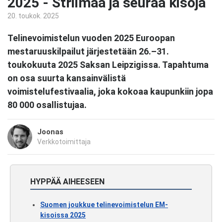
2025 - Striimaa ja seuraa kisoja
20. toukok. 2025
Telinevoimistelun vuoden 2025 Euroopan
mestaruuskilpailut järjestetään 26.–31.
toukokuuta 2025 Saksan Leipzigissa. Tapahtuma
on osa suurta kansainvälistä
voimistelufestivaalia, joka kokoaa kaupunkiin jopa
80 000 osallistujaa.
Joonas
Verkkotoimittaja
HYPPÄÄ AIHEESEEN
Suomen joukkue telinevoimistelun EM-
kisoissa 2025