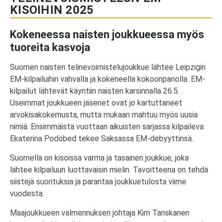
KISOIHIN 2025
Kokeneessa naisten joukkueessa myös
tuoreita kasvoja
Suomen naisten telinevoimistelujoukkue lähtee Leipzigin
EM-kilpailuihin vahvalla ja kokeneella kokoonpanolla. EM-
kilpailut lähtevät käyntiin naisten karsinnalla 26.5.
Useimmat joukkueen jäsenet ovat jo kartuttaneet
arvokisakokemusta, mutta mukaan mahtuu myös uusia
nimiä. Ensimmäistä vuottaan aikuisten sarjassa kilpaileva
Ekaterina Podobed tekee Saksassa EM-debyyttinsä.
Suomella on kisoissa varma ja tasainen joukkue, joka
lähtee kilpailuun luottavaisin mielin. Tavoitteena on tehdä
siistejä suorituksia ja parantaa joukkuetulosta viime
vuodesta.
Maajoukkueen valmennuksen johtaja Kim Tanskanen