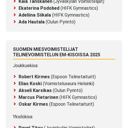
Kaia Tanskanen
(Jyväskylän Voimistelijat)
Ekaterina Podobed
(HIFK Gymnastics)
Adeliina Siikala
(HIFK Gymnastics)
Ada Hautala
(Oulun Pyrintö)
SUOMEN MIESVOIMISTELIJAT
TELINEVOIMISTELUN EM-KISOISSA 2025
Joukkuekisa:
Robert Kirmes
(Espoon Telinetaiturit)
Elias Koski
(Voimisteluseura Helsinki)
Akseli Karsikas
(Oulun Pyrintö)
Marcus Pietarinen
(HIFK Gymnastics)
Oskar Kirmes
(Espoon Telinetaiturit)
Yksilökisa:
Pavel Titov
(Jyväskylän Voimistelijat)