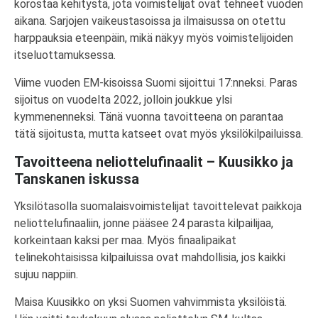
korostaa kehitystä, jota voimistelijat ovat tehneet vuoden
aikana. Sarjojen vaikeustasoissa ja ilmaisussa on otettu
harppauksia eteenpäin, mikä näkyy myös voimistelijoiden
itseluottamuksessa.
Viime vuoden EM-kisoissa Suomi sijoittui 17:nneksi. Paras
sijoitus on vuodelta 2022, jolloin joukkue ylsi
kymmenenneksi. Tänä vuonna tavoitteena on parantaa
tätä sijoitusta, mutta katseet ovat myös yksilökilpailuissa.
Tavoitteena neliottelufinaalit – Kuusikko ja
Tanskanen iskussa
Yksilötasolla suomalaisvoimistelijat tavoittelevat paikkoja
neliottelufinaaliin, jonne pääsee 24 parasta kilpailijaa,
korkeintaan kaksi per maa. Myös finaalipaikat
telinekohtaisissa kilpailuissa ovat mahdollisia, jos kaikki
sujuu nappiin.
Maisa Kuusikko on yksi Suomen vahvimmista yksilöistä.